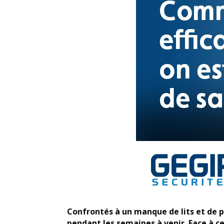
Confrontés à un manque de lits et de p
pendant les semaines à venir. Face à c