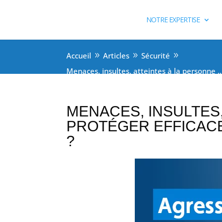
NOTRE EXPERTISE
Accueil
Articles
Sécurité
9
9
9
Menaces, insultes, atteintes à la personne
MENACES, INSULTES,
PROTÉGER EFFICAC
?