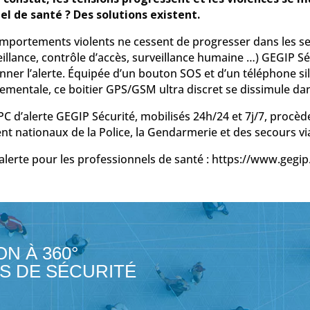
l de santé ? Des solutions existent.
omportements violents ne cessent de progresser dans les se
eillance, contrôle d’accès, surveillance humaine …) GEGIP 
nner l’alerte. Équipée d’un bouton SOS et d’un téléphone s
mentale, ce boitier GPS/GSM ultra discret se dissimule da
 PC d’alerte GEGIP Sécurité, mobilisés 24h/24 et 7j/7, procè
 nationaux de la Police, la Gendarmerie et des secours via
’alerte pour les professionnels de santé : https://www.gegip
ON À 360°
S DE SÉCURITÉ