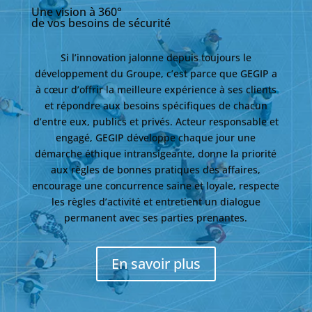
Une vision à 360°
de vos besoins de sécurité
Si l’innovation jalonne depuis toujours le
développement du Groupe, c’est parce que GEGIP a
à cœur d’offrir la meilleure expérience à ses clients
et répondre aux besoins spécifiques de chacun
d’entre eux, publics et privés. Acteur responsable et
engagé, GEGIP développe chaque jour une
démarche éthique intransigeante, donne la priorité
aux règles de bonnes pratiques des affaires,
encourage une concurrence saine et loyale, respecte
les règles d’activité et entretient un dialogue
permanent avec ses parties prenantes.
En savoir plus